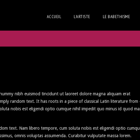
ACCUEIL
L’ARTISTE
LE BABETHISME
 nonummy nibh euismod tincidunt ut laoreet dolore magna aliquam erat
ply random text. It has roots in a piece of classical Latin literature from
oluta nobis est eligendi optio cumque nihil impedit quo minus id quod m
ndom text. Nam libero tempore, cum soluta nobis est eligendi optio cumqu
ossimus, omnis voluptas assumenda. Curabitur vulputate massa lorem.