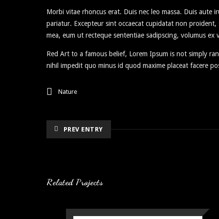
Morbi vitae rhoncus erat. Duis nec leo massa. Duis aute iru
pariatur. Excepteur sint occaecat cupidatat non proident, s
mea, eum ut recteque sententiae sadipscing, volumus ex v
Red Art to a famous belief, Lorem Ipsum is not simply ra
nihil impedit quo minus id quod maxime placeat facere p
Nature
PREV ENTRY
Related Projects