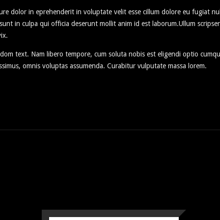
re dolor in eprehenderit in voluptate velit esse cillum dolore eu fugiat nu
unt in culpa qui officia deserunt mollit anim id est laborum.Ullum scripser
ix.
ndom text. Nam libero tempore, cum soluta nobis est eligendi optio cumq
ossimus, omnis voluptas assumenda. Curabitur vulputate massa lorem.