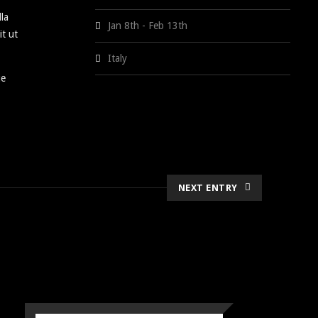
lla
Jan 8th - Feb 13th
it ut
Italy
ue
NEXT ENTRY