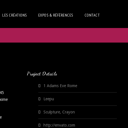
LES CRÉATIONS
EXPOS & RÉFÉRENCES
CONTACT
Project Details
1 Adams Eve Rome
 45
Leepu
axime
Sculpture, Crayon
e
http://envato.com