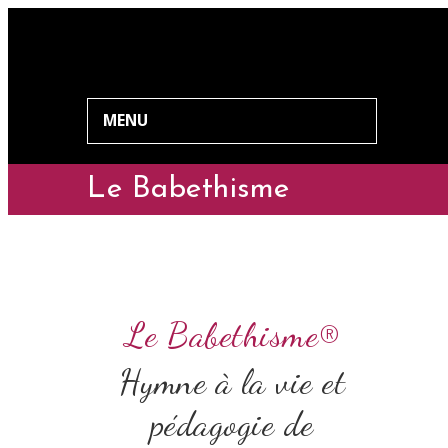
MENU
Le Babethisme
Le Babethisme®
Hymne à la vie et
pédagogie de