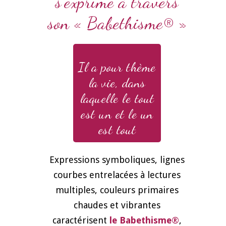
s'exprime à travers
son « Babethisme® »
Il a pour thème
la vie, dans
laquelle le tout
est un et le un
est tout
Expressions symboliques, lignes
courbes entrelacées à lectures
multiples, couleurs primaires
chaudes et vibrantes
caractérisent
le Babethisme
®
,